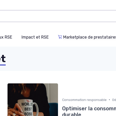
ux RSE
Impact et RSE
Marketplace de prestataire
et
•
Consommation responsable
06
Optimiser la consomm
durable