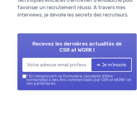
techniques efficaces d'entretien d'embauche pour
favoriser un recrutement réussi. A travers mes
interviews, je dévoile les secrets des recruteurs.
Recevez les dernières actualités de
CSR at WORK !
➔ Je m'inscris
*
En remplissant ce formulaire, j’accepte d’être
contacté(e) à des fins commerciales par CSR at WORK ! et
ses partenaires.