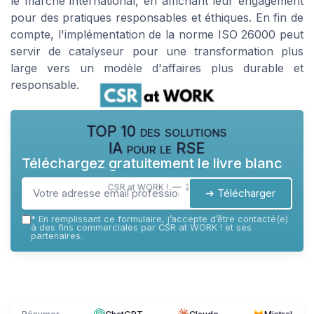
le marché international, en affichant leur engagement
pour des pratiques responsables et éthiques. En fin de
compte, l'implémentation de la norme ISO 26000 peut
servir de catalyseur pour une transformation plus
large vers un modèle d'affaires plus durable et
responsable.
TOP 10 des solutions
IA pour le RSE
Téléchargez gratuitement le livre blanc
CSR at WORK ! — 2026
➔ Télécharger
*
En remplissant ce formulaire, j’accepte d’être contacté(e)
à des fins commerciales par CSR at WORK ! et ses
partenaires.