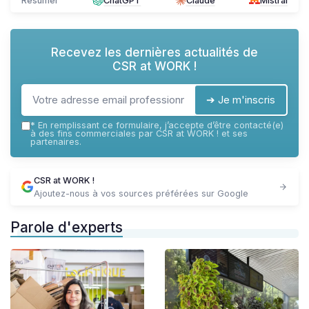
Résumer
ChatGPT
Claude
Mistral
Recevez les dernières actualités de
CSR at WORK !
➔ Je m'inscris
*
En remplissant ce formulaire, j’accepte d’être contacté(e)
à des fins commerciales par CSR at WORK ! et ses
partenaires.
CSR at WORK !
Ajoutez-nous à vos sources préférées sur Google
Parole d'experts