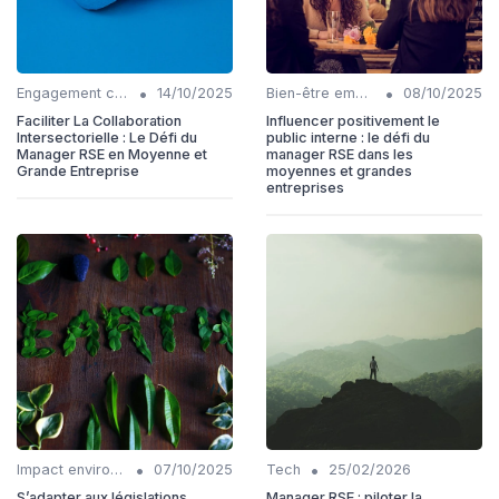
•
•
Engagement communautaire
14/10/2025
Bien-être employés
08/10/2025
Faciliter La Collaboration
Influencer positivement le
Intersectorielle : Le Défi du
public interne : le défi du
Manager RSE en Moyenne et
manager RSE dans les
Grande Entreprise
moyennes et grandes
entreprises
•
•
Impact environnemental
07/10/2025
Tech
25/02/2026
S’adapter aux législations
Manager RSE : piloter la