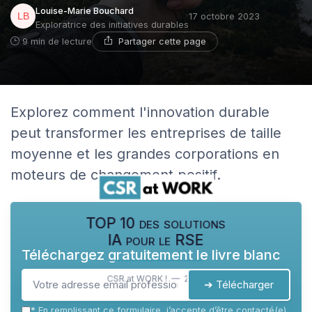
Louise-Marie Bouchard
17 octobre 2023
Exploratrice des initiatives durables
Partager cette page
9 min de lecture
Explorez comment l'innovation durable
peut transformer les entreprises de taille
moyenne et les grandes corporations en
moteurs de changement positif.
TOP 10 des solutions
IA pour le RSE
Téléchargez gratuitement le livre blanc
CSR at WORK ! — 2026
➔ Télécharger
*
En remplissant ce formulaire, j’accepte d’être contacté(e)