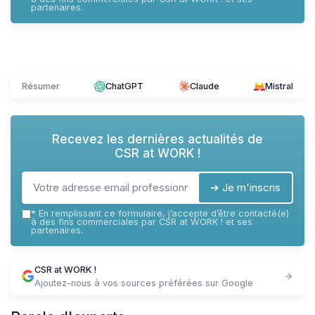
partenaires.
Résumer
ChatGPT
Claude
Mistral
Recevez les dernières actualités de
CSR at WORK !
➔ Je m'inscris
*
En remplissant ce formulaire, j’accepte d’être contacté(e)
à des fins commerciales par CSR at WORK ! et ses
partenaires.
CSR at WORK !
Ajoutez-nous à vos sources préférées sur Google