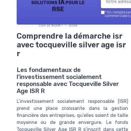
solutions IA pour le
RSE
*
En remplissant
commerciales p
CSR at WORK ! — 2026
Comprendre la démarche isr
avec tocqueville silver age isr
r
Les fondamentaux de
l’investissement socialement
responsable avec Tocqueville Silver
Age ISR R
L’investissement socialement responsable (ISR)
prend une place croissante dans la gestion
financière des entreprises, qu’elles soient de taille
moyenne ou de grande envergure. Le fonds
Tocqueville Silver Age ISR R s’inscrit dans cette