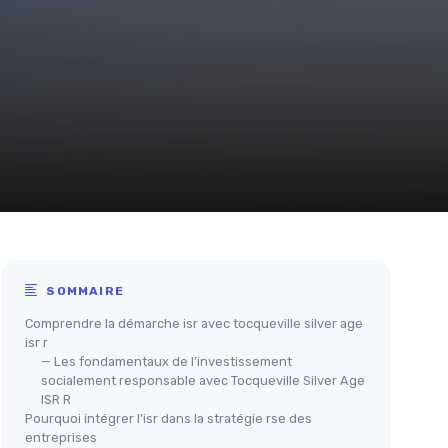
SOMMAIRE
Comprendre la démarche isr avec tocqueville silver age
isr r
— Les fondamentaux de l’investissement
socialement responsable avec Tocqueville Silver Age
ISR R
Pourquoi intégrer l’isr dans la stratégie rse des
entreprises