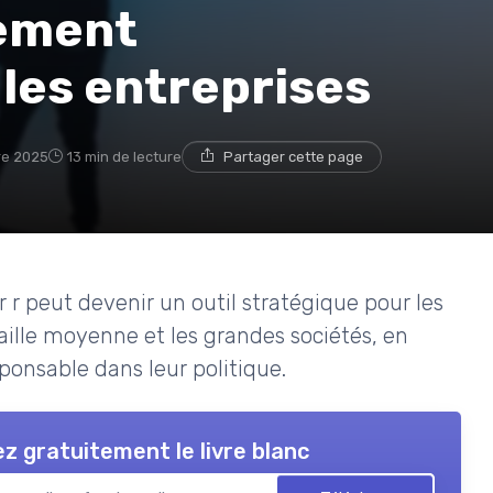
sement
les entreprises
re 2025
13 min de lecture
Partager cette page
 r peut devenir un outil stratégique pour les
aille moyenne et les grandes sociétés, en
ponsable dans leur politique.
z gratuitement le livre blanc