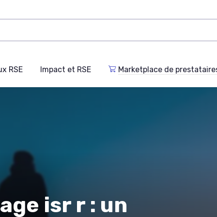
ux RSE
Impact et RSE
Marketplace de prestataire
age isr r : un