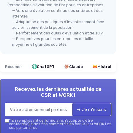
Perspectives d’évolution de l’isr pour les entreprises
— Vers une évolution continue des critères et des
attentes
— Adaptation des politiques d’investissement face
au vieillissement de la population
— Renforcement des outils d’évaluation et de suivi
— Perspectives pour les entreprises de taille
moyenne et grandes sociétés
Résumer
ChatGPT
Claude
Mistral
Recevez les dernières actualités de
CSR at WORK !
➔ Je m'inscris
*
En remplissant ce formulaire, j’accepte d’être
contacté(e) à des fins commerciales par CSR at WORK ! et
ses partenaires.