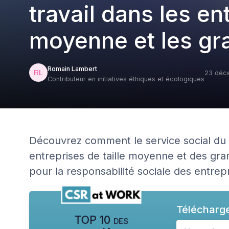
travail dans les en
moyenne et les gr
Romain Lambert
23 déc
Contributeur en initiatives éthiques et écologiques
Découvrez comment le service social du t
entreprises de taille moyenne et des gran
pour la responsabilité sociale des entrepr
Télécharge
TOP 10 des