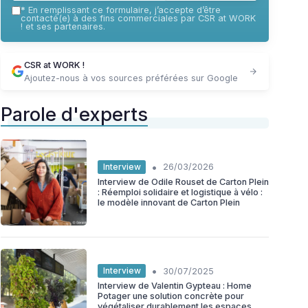
*
En remplissant ce formulaire, j’accepte d’être
contacté(e) à des fins commerciales par CSR at WORK
! et ses partenaires.
CSR at WORK !
Ajoutez-nous à vos sources préférées sur Google
Parole d'experts
•
Interview
26/03/2026
Interview de Odile Rouset de Carton Plein
: Réemploi solidaire et logistique à vélo :
le modèle innovant de Carton Plein
•
Interview
30/07/2025
Interview de Valentin Gypteau : Home
Potager une solution concrète pour
végétaliser durablement les espaces