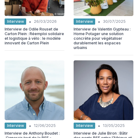
•
•
Interview
Interview
26/03/2026
30/07/2025
Interview de Odile Rouset de
Interview de Valentin Gypteau :
Carton Plein : Réemploi solidaire
Home Potager une solution
et logistique à vélo : le modèle
concrète pour végétaliser
innovant de Carton Plein
durablement les espaces
urbains
•
•
Interview
Interview
12/06/2025
13/05/2025
Interview de Anthony Boudet :
Interview de Julie Biron : Bâtir
J’ignorais tout de la RSE -
des ponts RSE entre l’Afrique et