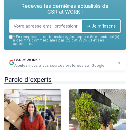
Recevez les dernières actualités de
CSR at WORK !
➔ Je m'inscris
*
En remplissant ce formulaire, j’accepte d’être contacté(e)
à des fins commerciales par CSR at WORK ! et ses
partenaires.
CSR at WORK !
Ajoutez-nous à vos sources préférées sur Google
Parole d'experts