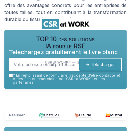
offre des avantages concrets pour les entreprises de
toutes tailles, tout en contribuant à la transformation
durable du tissu économique local.
TOP 10 des solutions
IA pour le RSE
Téléchargez gratuitement le livre blanc
CSR at WORK ! — 2026
➔ Télécharger
*
En remplissant ce formulaire, j’accepte d’être contacté(e)
à des fins commerciales par CSR at WORK ! et ses
partenaires.
Résumer
ChatGPT
Claude
Mistral