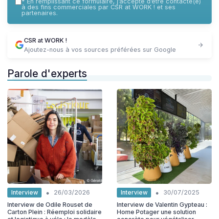
*
En remplissant ce formulaire, j’accepte d’être contacté(e)
à des fins commerciales par CSR at WORK ! et ses
partenaires.
CSR at WORK !
Ajoutez-nous à vos sources préférées sur Google
Parole d'experts
•
•
Interview
Interview
26/03/2026
30/07/2025
Interview de Odile Rouset de
Interview de Valentin Gypteau :
Carton Plein : Réemploi solidaire
Home Potager une solution