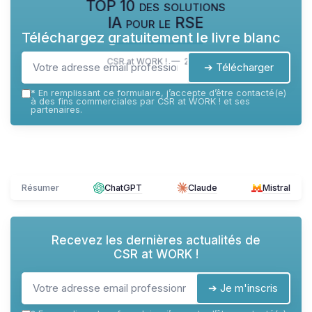
TOP 10 des solutions
IA pour le RSE
Téléchargez gratuitement le livre blanc
CSR at WORK ! — 2026
➔ Télécharger
*
En remplissant ce formulaire, j’accepte d’être contacté(e)
à des fins commerciales par CSR at WORK ! et ses
partenaires.
Résumer
ChatGPT
Claude
Mistral
Recevez les dernières actualités de
CSR at WORK !
➔ Je m'inscris