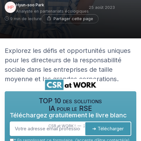
Hyun-soo Park
25 août 2023
Analyste en partenariats écologiques
Partager cette page
9 min de lecture
Explorez les défis et opportunités uniques
pour les directeurs de la responsabilité
sociale dans les entreprises de taille
moyenne et les grandes corporations.
TOP 10 des solutions
IA pour le RSE
Téléchargez gratuitement le livre blanc
CSR at WORK ! — 2026
➔ Télécharger
*
En remplissant ce formulaire, j’accepte d’être contacté(e)