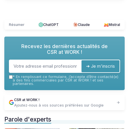
Résumer
ChatGPT
Claude
Mistral
Recevez les dernières actualités de
CSR at WORK !
➔ Je m'inscris
*
En remplissant ce formulaire, j’accepte d’être contacté(e)
à des fins commerciales par CSR at WORK ! et ses
partenaires.
CSR at WORK !
Ajoutez-nous à vos sources préférées sur Google
Parole d'experts