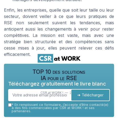
Enfin, les entreprises, quelle que soit leur taille ou leur
secteur, doivent veiller à ce que leurs pratiques de
RSE non seulement suivent les tendances, mais
anticipent aussi les changements à venir pour rester
compétitives. La mission est vaste, mais avec une
stratégie bien structurée et des compétences sans
cesse mises à jour, elles peuvent relever ces défis
efficacement.
TOP 10 des solutions
IA pour le RSE
Téléchargez gratuitement le livre blanc
CSR at WORK ! — 2026
➔ Télécharger
*
En remplissant ce formulaire, j’accepte d’être contacté(e)
à des fins commerciales par CSR at WORK ! et ses
partenaires.