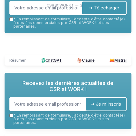
CSR at WORK ! — 2026
➔ Télécharger
*
En remplissant ce formulaire, j’accepte d’être contacté(e)
à des fins commerciales par CSR at WORK ! et ses
partenaires.
Résumer
ChatGPT
Claude
Mistral
Recevez les dernières actualités de
CSR at WORK !
➔ Je m'inscris
*
En remplissant ce formulaire, j’accepte d’être contacté(e)
à des fins commerciales par CSR at WORK ! et ses
partenaires.