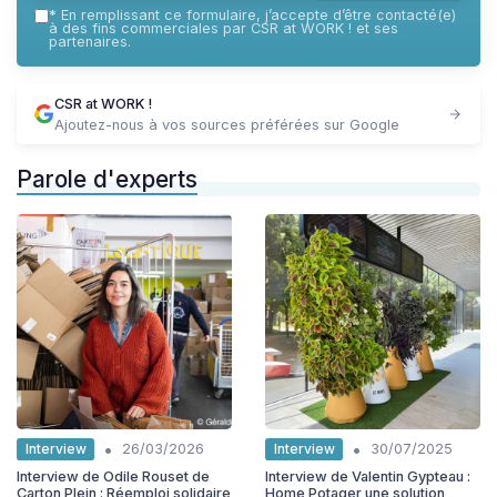
*
En remplissant ce formulaire, j’accepte d’être contacté(e)
à des fins commerciales par CSR at WORK ! et ses
partenaires.
CSR at WORK !
Ajoutez-nous à vos sources préférées sur Google
Parole d'experts
•
•
Interview
Interview
26/03/2026
30/07/2025
Interview de Odile Rouset de
Interview de Valentin Gypteau :
Carton Plein : Réemploi solidaire
Home Potager une solution