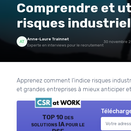
Comprendre et util
risques industrie
Anne-Laure Trainnet
30 novembre 
Experte en interviews pour le recrutement
Apprenez comment l’indice risques industr
et grandes entreprises à mieux anticiper et gé
Télécharge
TOP 10 des
solutions IA pour le