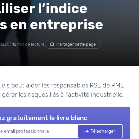
iser l’indice
ls en entreprise
2025
12 min de lecture
Partager cette page
iels peut aider les responsables RSE de PME
rer les risques liés à l’activité industrielle.
z gratuitement le livre blanc
➔ Télécharger