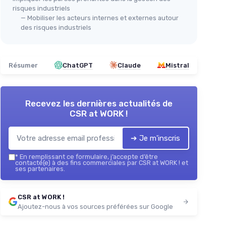
risques industriels
— Mobiliser les acteurs internes et externes autour
des risques industriels
Résumer
ChatGPT
Claude
Mistral
Recevez les dernières actualités de
CSR at WORK !
➔ Je m'inscris
*
En remplissant ce formulaire, j’accepte d’être
contacté(e) à des fins commerciales par CSR at WORK ! et
ses partenaires.
CSR at WORK !
Ajoutez-nous à vos sources préférées sur Google