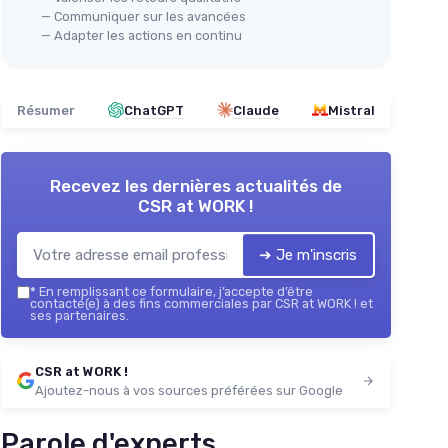
— Communiquer sur les avancées
— Adapter les actions en continu
Résumer
ChatGPT
Claude
Mistral
Recevez les dernières actualités de
CSR at WORK !
➔ Je m'inscris
*
En remplissant ce formulaire, j’accepte d’être
contacté(e) à des fins commerciales par CSR at WORK ! et
ses partenaires.
CSR at WORK !
Ajoutez-nous à vos sources préférées sur Google
Parole d'experts