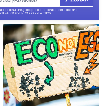
➔ Télécharger
 ce formulaire, j’accepte d’être contacté(e) à des fins
ar CSR at WORK ! et ses partenaires.