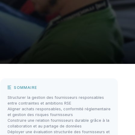
SOMMAIRE
Structurer la gestion des fournisseurs responsables
entre contraintes et ambitions RSE
Aligner achats responsables, conformité réglementaire
et gestion des risques fournisseurs
Construire une relation fournisseurs durable grâce à la
collaboration et au partage de données
Déployer une évaluation structurée des fournisseurs et