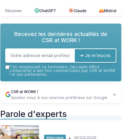
Résumer
ChatGPT
Claude
Mistral
Recevez les dernières actualités de
CSR at WORK !
➔ Je m'inscris
*
En remplissant ce formulaire, j’accepte d’être
contacté(e) à des fins commerciales par CSR at WORK
! et ses partenaires.
CSR at WORK !
Ajoutez-nous à vos sources préférées sur Google
Parole d'experts
•
Interview
26/03/2026