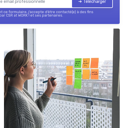
➔ Télécharger
 ce formulaire, j’accepte d’être contacté(e) à des fins
ar CSR at WORK ! et ses partenaires.