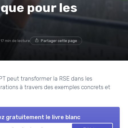
tique pour les
17 min de lecture
Partager cette page
T peut transformer la RSE dans les
rations à travers des exemples concrets et
z gratuitement le livre blanc