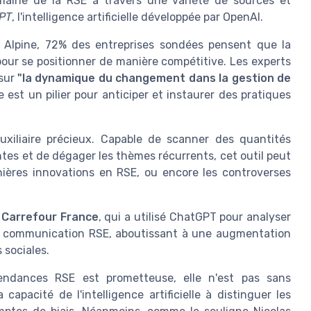
maine de la RSE à travers une variété de sources et
PT
, l'intelligence artificielle développée par OpenAI.
l Alpine, 72% des entreprises sondées pensent que la
our se positionner de manière compétitive. Les experts
 sur
"la dynamique du changement dans la gestion de
e est un pilier pour anticiper et instaurer des pratiques
xiliaire précieux. Capable de scanner des quantités
ntes et de dégager les thèmes récurrents, cet outil peut
rnières innovations en RSE, ou encore les controverses
e
Carrefour France
, qui a utilisé ChatGPT pour analyser
 de communication RSE, aboutissant à une augmentation
 sociales.
 tendances RSE est prometteuse, elle n'est pas sans
apacité de l'intelligence artificielle à distinguer les