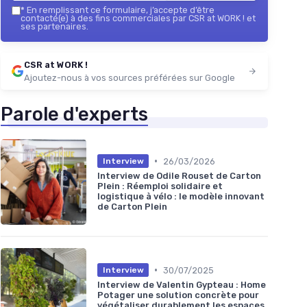
*
En remplissant ce formulaire, j’accepte d’être
contacté(e) à des fins commerciales par CSR at WORK ! et
ses partenaires.
CSR at WORK !
Ajoutez-nous à vos sources préférées sur Google
Parole d'experts
•
26/03/2026
Interview
Interview de Odile Rouset de Carton
Plein : Réemploi solidaire et
logistique à vélo : le modèle innovant
de Carton Plein
•
30/07/2025
Interview
Interview de Valentin Gypteau : Home
Potager une solution concrète pour
végétaliser durablement les espaces