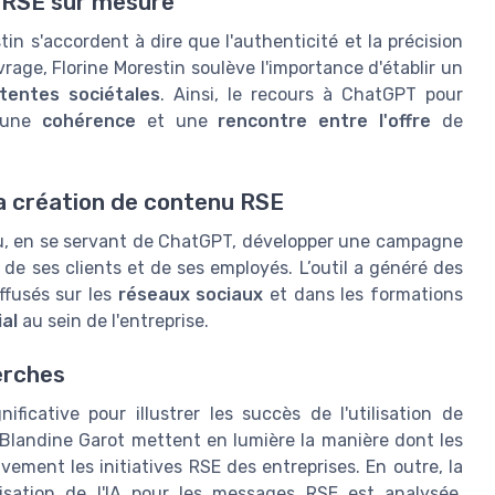
u RSE sur mesure
n s'accordent à dire que l'authenticité et la précision
age, Florine Morestin soulève l'importance d'établir un
ttentes sociétales
. Ainsi, le recours à ChatGPT pour
r une
cohérence
et une
rencontre entre l'offre
de
a création de contenu RSE
, en se servant de ChatGPT, développer une campagne
de ses clients et de ses employés. L’outil a généré des
iffusés sur les
réseaux sociaux
et dans les formations
ial
au sein de l'entreprise.
erches
icative pour illustrer les succès de l'utilisation de
Blandine Garot mettent en lumière la manière dont les
vement les initiatives RSE des entreprises. En outre, la
ilisation de l'IA pour les messages RSE est analysée,