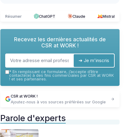
Résumer
ChatGPT
Claude
Mistral
Recevez les dernières actualités de
CSR at WORK !
➔ Je m'inscris
*
En remplissant ce formulaire, j’accepte d’être
contacté(e) à des fins commerciales par CSR at WORK
! et ses partenaires.
CSR at WORK !
Ajoutez-nous à vos sources préférées sur Google
Parole d'experts