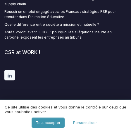
supply chain
Réussir un emploi engagé avec les Francas : stratégies RSE pour
recruter dans l’animation éducative
Quelle différence entre société à mission et mutuelle ?
Après Volvic, avant l'ECGT : pourquoi les allégations 'neutre en
carbone' exposent les entreprises au tribunal
CSR at WORK !
Ce site utilise des cookies et vous donne le contrôle sur ceux que
Mentions légales
Politique de confidentialité
Grande
vous souhaitez activer
Enquête 2025 sur l' IA et les professionnels de la RDS
© CSR at WORK ! 2026
Tout accepter
Personnaliser