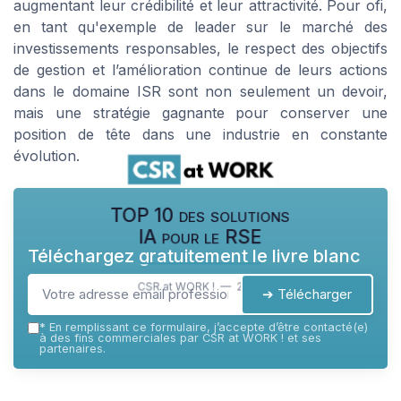
augmentant leur crédibilité et leur attractivité. Pour ofi,
en tant qu'exemple de leader sur le marché des
investissements responsables, le respect des objectifs
de gestion et l’amélioration continue de leurs actions
dans le domaine ISR sont non seulement un devoir,
mais une stratégie gagnante pour conserver une
position de tête dans une industrie en constante
évolution.
TOP 10 des solutions
IA pour le RSE
Téléchargez gratuitement le livre blanc
CSR at WORK ! — 2026
➔ Télécharger
*
En remplissant ce formulaire, j’accepte d’être contacté(e)
à des fins commerciales par CSR at WORK ! et ses
partenaires.