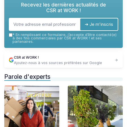
Recevez les dernières actualités de
CSR at WORK !
➔ Je m'inscris
*
En remplissant ce formulaire, j’accepte d’être contacté(e)
à des fins commerciales par CSR at WORK ! et ses
partenaires.
CSR at WORK !
Ajoutez-nous à vos sources préférées sur Google
Parole d'experts