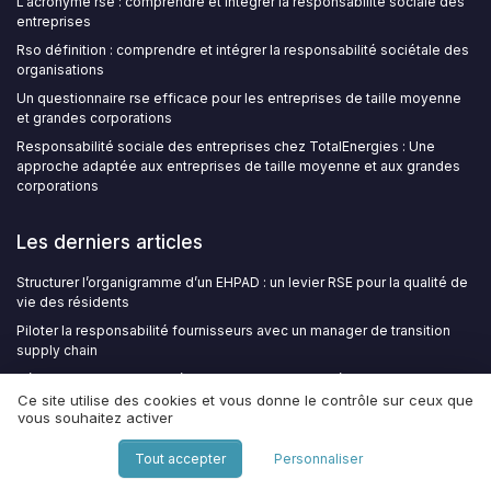
L'acronyme rse : comprendre et intégrer la responsabilité sociale des
entreprises
Rso définition : comprendre et intégrer la responsabilité sociétale des
organisations
Un questionnaire rse efficace pour les entreprises de taille moyenne
et grandes corporations
Responsabilité sociale des entreprises chez TotalEnergies : Une
approche adaptée aux entreprises de taille moyenne et aux grandes
corporations
Les derniers articles
Structurer l’organigramme d’un EHPAD : un levier RSE pour la qualité de
vie des résidents
Piloter la responsabilité fournisseurs avec un manager de transition
supply chain
Réussir un emploi engagé avec les Francas : stratégies RSE pour
recruter dans l’animation éducative
Ce site utilise des cookies et vous donne le contrôle sur ceux que
vous souhaitez activer
Quelle différence entre société à mission et mutuelle ?
Après Volvic, avant l'ECGT : pourquoi les allégations 'neutre en
Tout accepter
Personnaliser
carbone' exposent les entreprises au tribunal