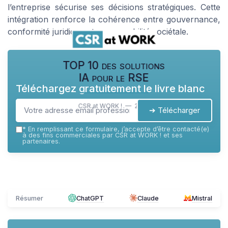
l’entreprise sécurise ses décisions stratégiques. Cette
intégration renforce la cohérence entre gouvernance,
conformité juridique et responsabilité sociétale.
TOP 10 des solutions
IA pour le RSE
Téléchargez gratuitement le livre blanc
CSR at WORK ! — 2026
➔ Télécharger
*
En remplissant ce formulaire, j’accepte d’être contacté(e)
à des fins commerciales par CSR at WORK ! et ses
partenaires.
Résumer
ChatGPT
Claude
Mistral