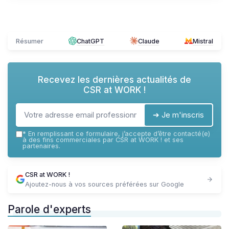
Résumer
ChatGPT
Claude
Mistral
Recevez les dernières actualités de
CSR at WORK !
➔ Je m'inscris
*
En remplissant ce formulaire, j’accepte d’être contacté(e)
à des fins commerciales par CSR at WORK ! et ses
partenaires.
CSR at WORK !
Ajoutez-nous à vos sources préférées sur Google
Parole d'experts