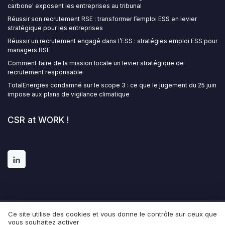
carbone' exposent les entreprises au tribunal
Réussir son recrutement RSE : transformer l’emploi ESS en levier
stratégique pour les entreprises
Réussir un recrutement engagé dans l’ESS : stratégies emploi ESS pour
managers RSE
Comment faire de la mission locale un levier stratégique de
recrutement responsable
TotalEnergies condamné sur le scope 3 : ce que le jugement du 25 juin
impose aux plans de vigilance climatique
CSR at WORK !
Ce site utilise des cookies et vous donne le contrôle sur ceux que
Mentions légales
Politique de confidentialité
Grande
vous souhaitez activer