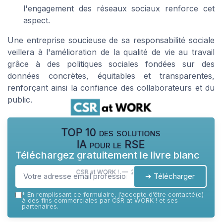
l'engagement des réseaux sociaux renforce cet
aspect.
Une entreprise soucieuse de sa responsabilité sociale
veillera à l'amélioration de la qualité de vie au travail
grâce à des politiques sociales fondées sur des
données concrètes, équitables et transparentes,
renforçant ainsi la confiance des collaborateurs et du
public.
TOP 10 des solutions
IA pour le RSE
Téléchargez gratuitement le livre blanc
CSR at WORK ! — 2026
➔ Télécharger
*
En remplissant ce formulaire, j’accepte d’être contacté(e)
à des fins commerciales par CSR at WORK ! et ses
partenaires.