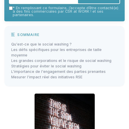
*
En remplissant ce formulaire, j’accepte d’être contacté(e)
à des fins commerciales par CSR at WORK ! et ses
partenaires.
SOMMAIRE
Qu'est-ce que le social washing ?
Les défis spécifiques pour les entreprises de taille
moyenne
Les grandes corporations et le risque de social washing
Stratégies pour éviter le social washing
L'importance de l'engagement des parties prenantes
Mesurer l'impact réel des initiatives RSE