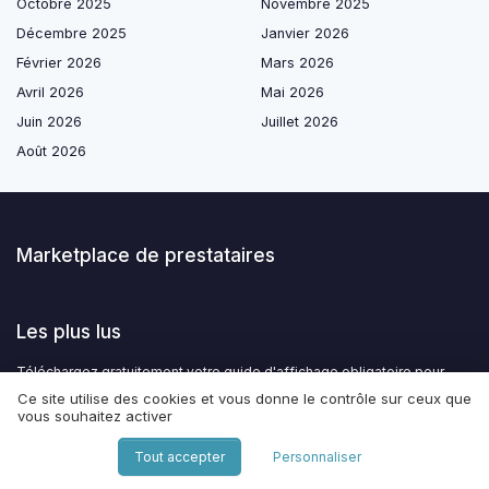
Octobre 2025
Novembre 2025
Décembre 2025
Janvier 2026
Février 2026
Mars 2026
Avril 2026
Mai 2026
Juin 2026
Juillet 2026
Août 2026
Marketplace de prestataires
Les plus lus
Téléchargez gratuitement votre guide d'affichage obligatoire pour
restaurants
Ce site utilise des cookies et vous donne le contrôle sur ceux que
vous souhaitez activer
L'acronyme rse : comprendre et intégrer la responsabilité sociale des
entreprises
Tout accepter
Personnaliser
Rso définition : comprendre et intégrer la responsabilité sociétale des
organisations