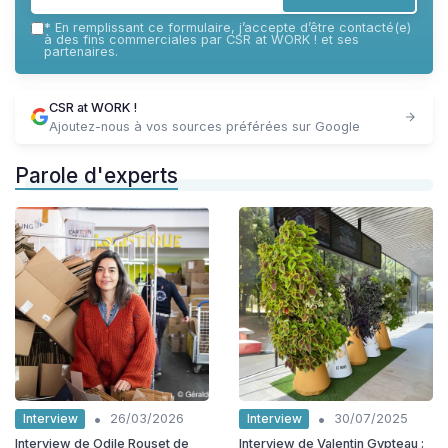
*
En remplissant ce formulaire, j’accepte d’être contacté(e)
à des fins commerciales par CSR at WORK ! et ses
partenaires.
CSR at WORK !
Ajoutez-nous à vos sources préférées sur Google
Parole d'experts
•
•
Interview
Interview
26/03/2026
30/07/2025
Interview de Odile Rouset de
Interview de Valentin Gypteau :