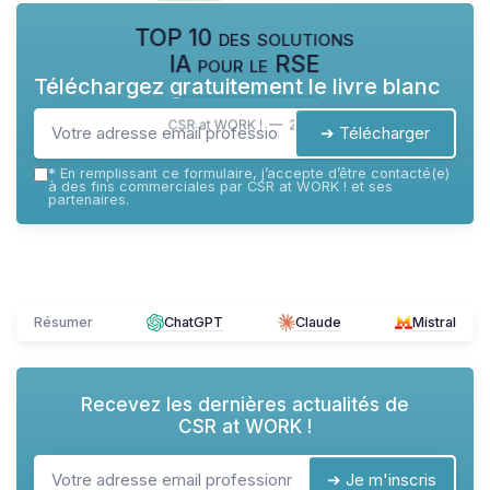
TOP 10 des solutions
IA pour le RSE
Téléchargez gratuitement le livre blanc
CSR at WORK ! — 2026
➔ Télécharger
*
En remplissant ce formulaire, j’accepte d’être contacté(e)
à des fins commerciales par CSR at WORK ! et ses
partenaires.
Résumer
ChatGPT
Claude
Mistral
Recevez les dernières actualités de
CSR at WORK !
➔ Je m'inscris