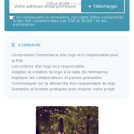
CSR at WORK ! — 2026
➔ Télécharger
*
En remplissant ce formulaire, j’accepte d’être contacté(e)
à des fins commerciales par CSR at WORK ! et ses
partenaires.
SOMMAIRE
Comprendre l’importance d’un logo éco responsable pour
la RSE
Les critères d’un logo éco responsable
Adapter la création du logo à la taille de l’entreprise
Impliquer les collaborateurs et parties prenantes
Communiquer sur la démarche éco responsable du logo
Exemples et bonnes pratiques pour inspirer votre projet