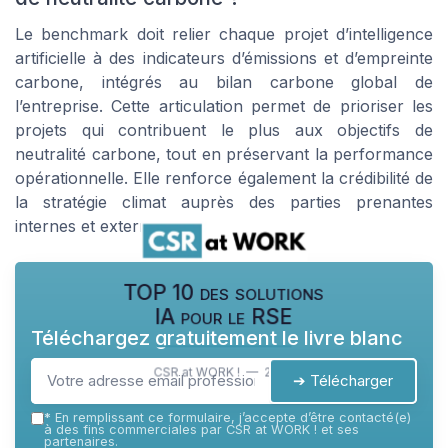
Le benchmark doit relier chaque projet d’intelligence
artificielle à des indicateurs d’émissions et d’empreinte
carbone, intégrés au bilan carbone global de
l’entreprise. Cette articulation permet de prioriser les
projets qui contribuent le plus aux objectifs de
neutralité carbone, tout en préservant la performance
opérationnelle. Elle renforce également la crédibilité de
la stratégie climat auprès des parties prenantes
internes et externes.
TOP 10 des solutions
IA pour le RSE
Téléchargez gratuitement le livre blanc
CSR at WORK ! — 2026
➔ Télécharger
*
En remplissant ce formulaire, j’accepte d’être contacté(e)
à des fins commerciales par CSR at WORK ! et ses
partenaires.