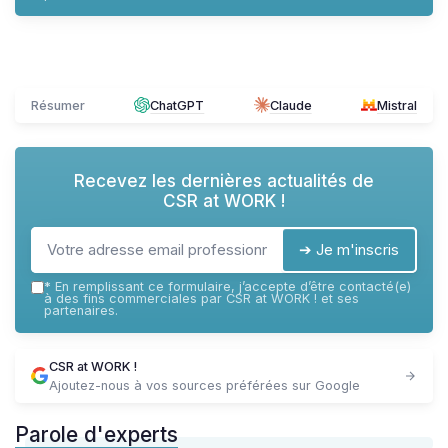
Résumer
ChatGPT
Claude
Mistral
Recevez les dernières actualités de
CSR at WORK !
➔ Je m'inscris
*
En remplissant ce formulaire, j’accepte d’être contacté(e)
à des fins commerciales par CSR at WORK ! et ses
partenaires.
CSR at WORK !
Ajoutez-nous à vos sources préférées sur Google
Parole d'experts