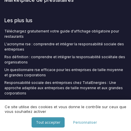
Les plus lus
Téléchargez gratuitement votre guide d'affichage obligatoire pour
restaurants
L'acronyme rse : comprendre et intégrer la responsabilité sociale des
entreprises
Rso définition : comprendre et intégrer la responsabilité sociétale des
organisations
Un questionnaire rse efficace pour les entreprises de taille moyenne
et grandes corporations
Responsabilité sociale des entreprises chez TotalEnergies : Une
approche adaptée aux entreprises de taille moyenne et aux grandes
corporations
Ce site utilise des cookies et vous donne le contrôle sur ceux que
Les derniers articles
vous souhaitez activer
Structurer l’organigramme d’un EHPAD : un levier RSE pour la qualité de
Tout accepter
Personnaliser
vie des résidents