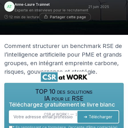
Anne-Laure Trainnet
21 juin 2025
Experte en interviews pour le recrutement
Partager cette page
12 min de lecture
Comment structurer un benchmark RSE de
l’intelligence artificielle pour PME et grands
groupes, en intégrant empreinte carbone,
risques, gouvernance et stratégie.
TOP 10 des solutions
IA pour le RSE
Téléchargez gratuitement le livre blanc
CSR at WORK ! — 2026
➔ Télécharger
*
En remplissant ce formulaire, j’accepte d’être contacté(e)