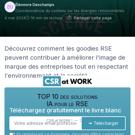
Éléonore Deschamps
Coordonnatrice du contenu sur les énergies renouvelables
Partager cette page
4 mai 2024
16 min de lecture
Découvrez comment les goodies RSE
peuvent contribuer à améliorer l'image de
marque des entreprises tout en respectant
l'environnement et la société.
TOP 10 des solutions
IA pour le RSE
Téléchargez gratuitement le livre blanc
CSR at WORK ! — 2026
➔ Télécharger
*
En remplissant ce formulaire, j’accepte d’être contacté(e)