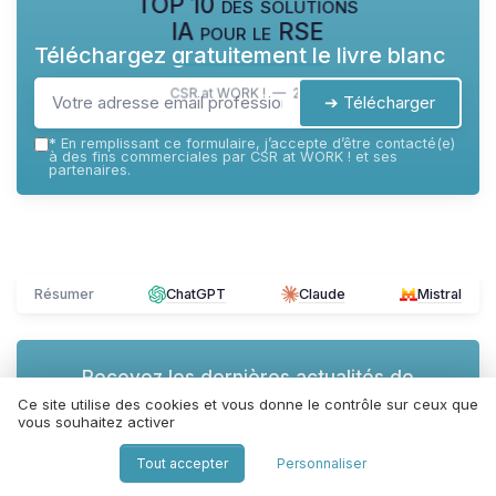
TOP 10 des solutions
IA pour le RSE
Téléchargez gratuitement le livre blanc
CSR at WORK ! — 2026
➔ Télécharger
*
En remplissant ce formulaire, j’accepte d’être contacté(e)
à des fins commerciales par CSR at WORK ! et ses
partenaires.
Résumer
ChatGPT
Claude
Mistral
Recevez les dernières actualités de
CSR at WORK !
Ce site utilise des cookies et vous donne le contrôle sur ceux que
vous souhaitez activer
➔ Je m'inscris
Tout accepter
Personnaliser
*
En remplissant ce formulaire, j’accepte d’être contacté(e)