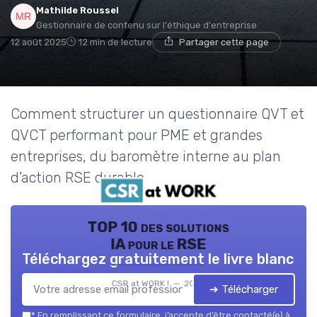
Mathilde Roussel
Gestionnaire de contenu sur l'éthique d'entreprise
12 août 2025
12 min de lecture
Partager cette page
Comment structurer un questionnaire QVT et
QVCT performant pour PME et grandes
entreprises, du baromètre interne au plan
d’action RSE durable.
TOP 10 des solutions
IA pour le RSE
Téléchargez gratuitement le livre blanc
CSR at WORK ! — 2026
➔ Télécharger
*
En remplissant ce formulaire, j’accepte d’être contacté(e) à