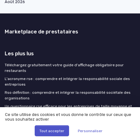
Août 2026
Marketplace de prestataires
Les plus lus
Téléchargez gratuitement votre guide d'affichage obligatoire pour
restaurants
L'acronyme rse : comprendre et intégrer la responsabilité sociale des
entreprises
Rso définition : comprendre et intégrer la responsabilité sociétale des
organisations
Un questionnaire rse efficace pour les entreprises de taille moyenne et
grandes corporations
Ce site utilise des cookies et vous donne le contrôle sur ceux que
vous souhaitez activer
Responsabilité sociale des entreprises chez TotalEnergies : Une
approche adaptée aux entreprises de taille moyenne et aux grandes
Tout accepter
Personnaliser
corporations