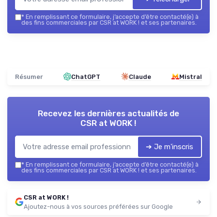
*
En remplissant ce formulaire, j’accepte d’être contacté(e) à
des fins commerciales par CSR at WORK ! et ses partenaires.
Résumer
ChatGPT
Claude
Mistral
Recevez les dernières actualités de
CSR at WORK !
➔ Je m'inscris
*
En remplissant ce formulaire, j’accepte d’être contacté(e) à
des fins commerciales par CSR at WORK ! et ses partenaires.
CSR at WORK !
Ajoutez-nous à vos sources préférées sur Google