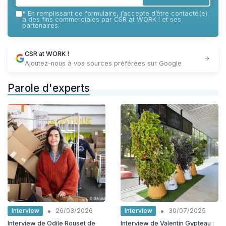
*
En remplissant ce formulaire, j’accepte d’être contacté(e)
à des fins commerciales par CSR at WORK ! et ses
partenaires.
CSR at WORK !
Ajoutez-nous à vos sources préférées sur Google
Parole d'experts
•
•
Interview
Interview
26/03/2026
30/07/2025
Interview de Odile Rouset de
Interview de Valentin Gypteau :