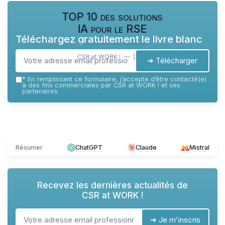
TOP 10 des solutions
IA pour le RSE
Téléchargez gratuitement le livre blanc
CSR at WORK ! — 2026
➔ Télécharger
*
En remplissant ce formulaire, j’accepte d’être contacté(e)
à des fins commerciales par CSR at WORK ! et ses
partenaires.
Résumer
ChatGPT
Claude
Mistral
Recevez les dernières actualités de
CSR at WORK !
➔ Je m'inscris