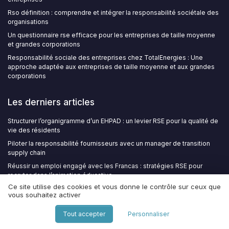
Rso définition : comprendre et intégrer la responsabilité sociétale des
organisations
Un questionnaire rse efficace pour les entreprises de taille moyenne
et grandes corporations
Responsabilité sociale des entreprises chez TotalEnergies : Une
approche adaptée aux entreprises de taille moyenne et aux grandes
corporations
Les derniers articles
Structurer l’organigramme d’un EHPAD : un levier RSE pour la qualité de
vie des résidents
Piloter la responsabilité fournisseurs avec un manager de transition
supply chain
Réussir un emploi engagé avec les Francas : stratégies RSE pour
recruter dans l’animation éducative
Ce site utilise des cookies et vous donne le contrôle sur ceux que
Quelle différence entre société à mission et mutuelle ?
vous souhaitez activer
Après Volvic, avant l'ECGT : pourquoi les allégations 'neutre en
carbone' exposent les entreprises au tribunal
Tout accepter
Personnaliser