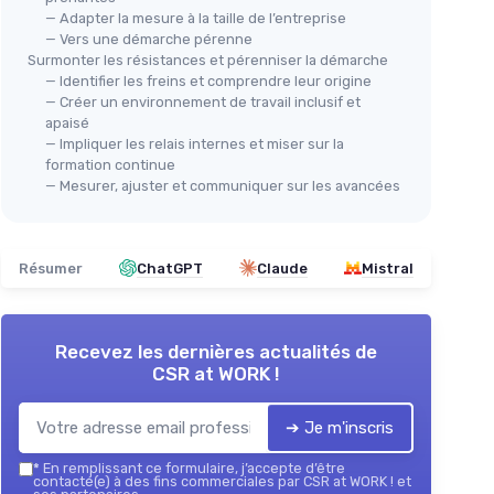
— Adapter la mesure à la taille de l’entreprise
— Vers une démarche pérenne
Surmonter les résistances et pérenniser la démarche
— Identifier les freins et comprendre leur origine
— Créer un environnement de travail inclusif et
apaisé
— Impliquer les relais internes et miser sur la
formation continue
— Mesurer, ajuster et communiquer sur les avancées
Résumer
ChatGPT
Claude
Mistral
Recevez les dernières actualités de
CSR at WORK !
➔ Je m'inscris
*
En remplissant ce formulaire, j’accepte d’être
contacté(e) à des fins commerciales par CSR at WORK ! et