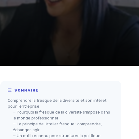
SOMMAIRE
Comprendre la fresque de la diversité et son intérêt
pour l’entreprise
— Pourquoi la fresque de la diversité s’impose dans
le monde professionnel
— Le principe de l’atelier fresque : comprendre,
échanger, agir
— Un outil reconnu pour structurer la politique