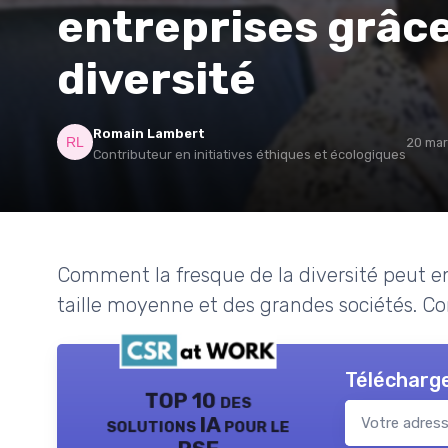
entreprises grâce 
diversité
Romain Lambert
20 mar
Contributeur en initiatives éthiques et écologiques
Comment la fresque de la diversité peut e
taille moyenne et des grandes sociétés. Co
Télécharge
TOP 10 des
solutions IA pour le