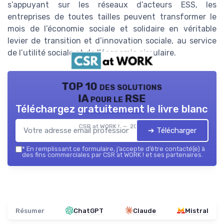
s’appuyant sur les réseaux d’acteurs ESS, les
entreprises de toutes tailles peuvent transformer le
mois de l’économie sociale et solidaire en véritable
levier de transition et d’innovation sociale, au service
de l’utilité sociale et de l’économie circulaire.
TOP 10 des solutions
IA pour le RSE
Téléchargez gratuitement le livre blanc
CSR at WORK ! — 2026
➔ Télécharger
*
En remplissant ce formulaire, j’accepte d’être contacté(e) à
des fins commerciales par CSR at WORK ! et ses partenaires.
Résumer
ChatGPT
Claude
Mistral