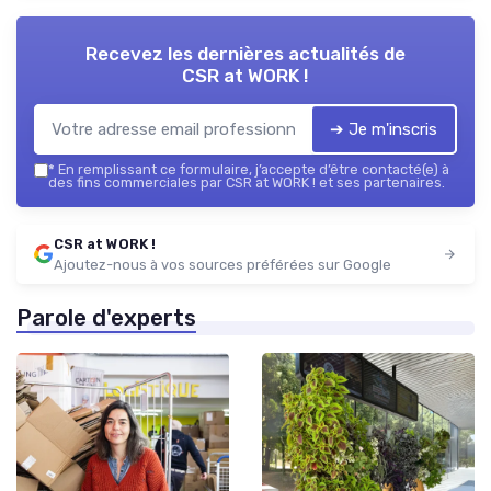
Recevez les dernières actualités de
CSR at WORK !
➔ Je m'inscris
*
En remplissant ce formulaire, j’accepte d’être contacté(e) à
des fins commerciales par CSR at WORK ! et ses partenaires.
CSR at WORK !
Ajoutez-nous à vos sources préférées sur Google
Parole d'experts