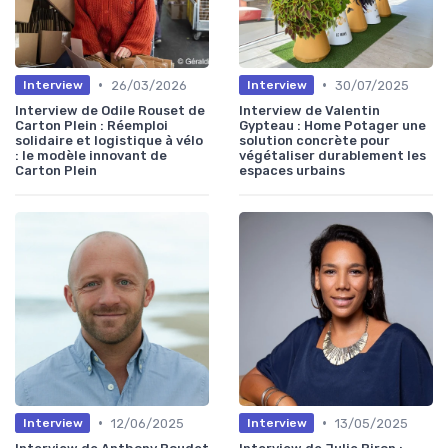
•
•
26/03/2026
30/07/2025
Interview
Interview
Interview de Odile Rouset de
Interview de Valentin
Carton Plein : Réemploi
Gypteau : Home Potager une
solidaire et logistique à vélo
solution concrète pour
: le modèle innovant de
végétaliser durablement les
Carton Plein
espaces urbains
•
•
12/06/2025
13/05/2025
Interview
Interview